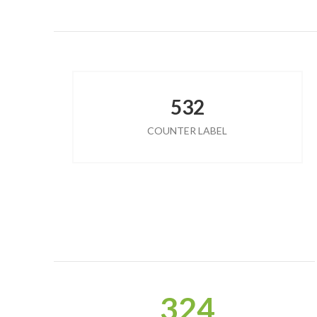
532
COUNTER LABEL
324