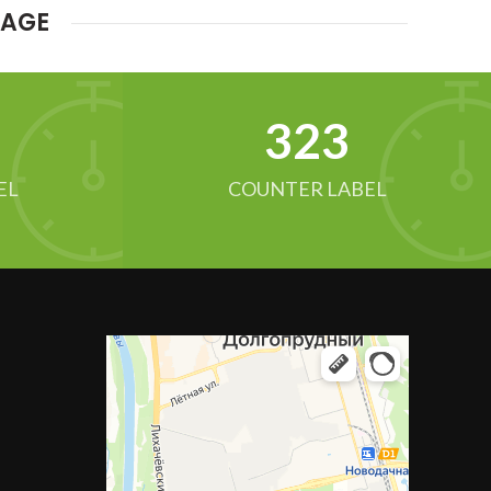
MAGE
342
EL
COUNTER LABEL