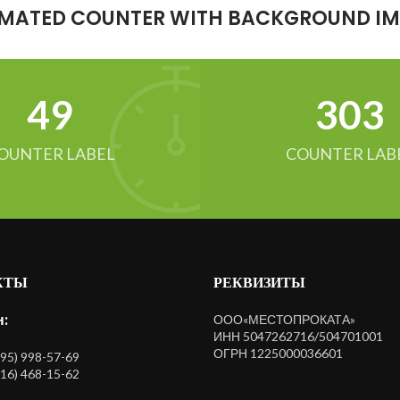
MATED COUNTER WITH BACKGROUND I
52
321
OUNTER LABEL
COUNTER LAB
КТЫ
РЕКВИЗИТЫ
:
ООО«МЕСТОПРОКАТА»
ИНН 5047262716/504701001
ОГРН 1225000036601
495) 998-57-69
916) 468-15-62