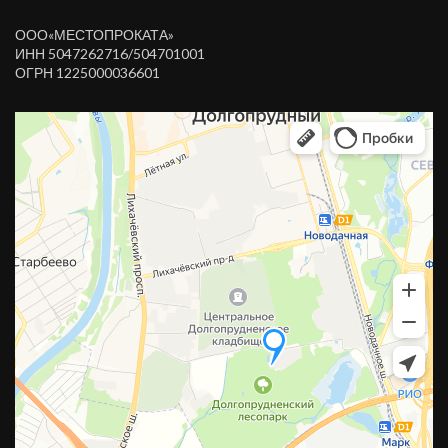
ООО«МЕСТОПРОКАТА»
ИНН 5047262716/504701001
ОГРН 1225000036601