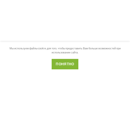
Мы используем файлы cookie для того, чтобы предоставить Вам больше возможностей при
использовании сайта.
ПОНЯТНО
Телефон
Почта
Whatsapp