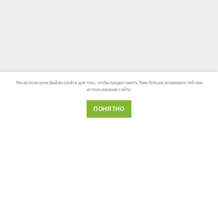
Мы используем файлы cookie для того, чтобы предоставить Вам больше возможностей при
использовании сайта.
ПОНЯТНО
Телефон
Почта
Whatsapp
Hot list