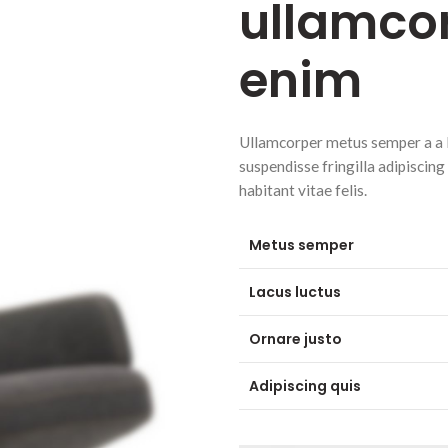
ullamco
enim
Ullamcorper metus semper a a lib
suspendisse fringilla adipiscing
habitant vitae felis.
Metus semper
Lacus luctus
Ornare justo
Adipiscing quis