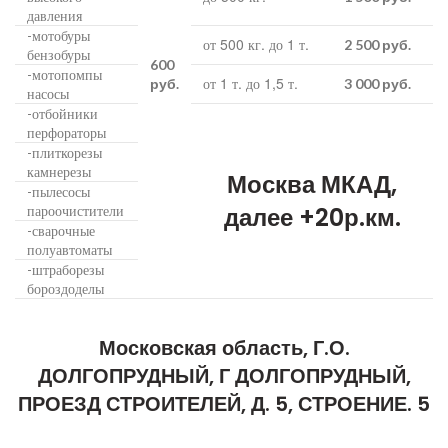
давления
мотобуры
-
от 500 кг. до 1 т.
2 500 руб.
бензобуры
600
мотопомпы
-
от 1 т. до 1,5 т.
руб.
3 000 руб.
насосы
отбойники
-
перфораторы
плиткорезы
-
камнерезы
Москва МКАД,
пылесосы
-
пароочистители
далее +20р.км.
сварочные
-
полуавтоматы
штраборезы
-
бороздоделы
Московская область, Г.О.
ДОЛГОПРУДНЫЙ, Г ДОЛГОПРУДНЫЙ,
ПРОЕЗД СТРОИТЕЛЕЙ, Д. 5, СТРОЕНИЕ. 5