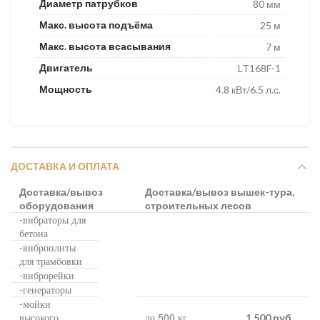
Диаметр патрубков
80 мм
Макс. высота подъёма
25 м
Макс. высота всасывания
7 м
Двигатель
LT168F-1
Мощность
4.8 кВт/6.5 л.с.
ДОСТАВКА И ОПЛАТА
Доставка/вывоз
Доставка/вывоз вышек-тура,
оборудования
строительных лесов
вибраторы для
-
бетона
виброплиты
-
для трамбовки
виброрейки
-
генераторы
-
мойки
-
высокого
до 500 кг.
1 500 руб.