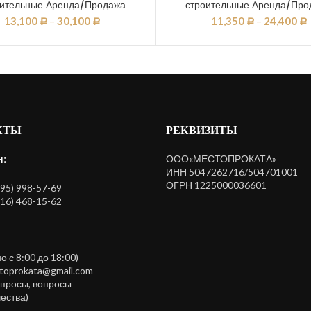
оительные Аренда/Продажа
строительные Аренда/Про
13,100
–
30,100
11,350
–
24,400
Р
Р
Р
Р
КТЫ
РЕКВИЗИТЫ
:
ООО«МЕСТОПРОКАТА»
ИНН 5047262716/504701001
ОГРН 1225000036601
495) 998-57-69
916) 468-15-62
 с 8:00 до 18:00)
stoprokata@gmail.com
просы, вопросы
ества)