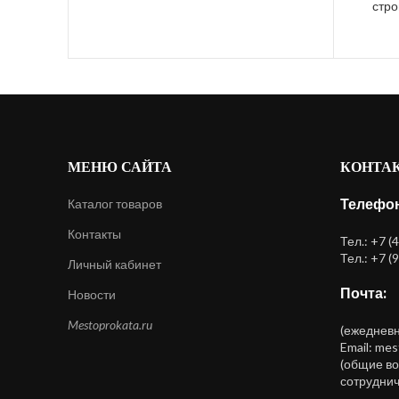
стр
МЕНЮ САЙТА
КОНТА
Телефон
Каталог товаров
Контакты
Тел.: +7 (
Тел.: +7 (
Личный кабинет
Почта:
Новости
Mestoprokata.ru
(ежедневно
Email: me
(общие во
сотруднич