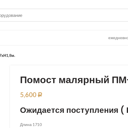
ежедневно 
7хН1,8м.
Помост малярный ПМ-2
5,600
Р
Ожидается поступления ( 
Длина 1710