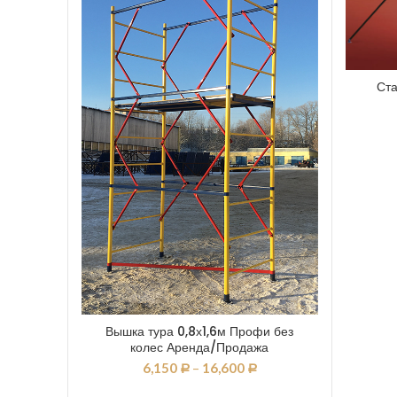
Ста
Вышка тура 0,8х1,6м Профи без
колес Аренда/Продажа
6,150
–
16,600
Р
Р