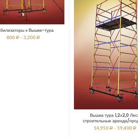
билизаторы к Вышке-тура
800
–
3,200
Р
Р
Вышка тура 1,2х2,0 Лес
строительные аренда/про
14,950
–
59,400
Р
Р