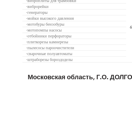
виброплиты для трамбовки
-
виброрейки
-
генераторы
-
мойки высокого давления
-
мотобуры бензобуры
-
6
мотопомпы насосы
-
отбойники перфораторы
-
плиткорезы камнерезы
-
пылесосы пароочистители
-
сварочные полуавтоматы
-
штраборезы бороздоделы
-
Московская область, Г.О. ДОЛ