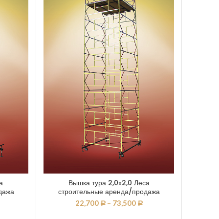
а
Вышка тура 2,0х2,0 Леса
дажа
строительные аренда/продажа
22,700
–
73,500
Р
Р