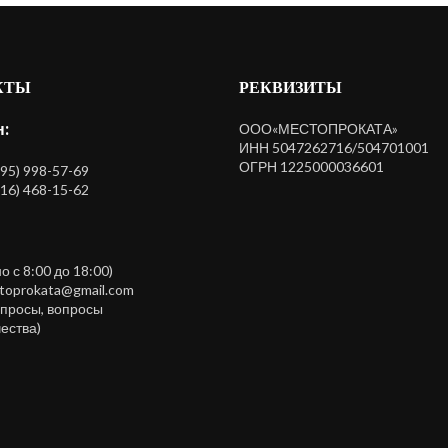
КТЫ
РЕКВИЗИТЫ
:
ООО«МЕСТОПРОКАТА»
ИНН 5047262716/504701001
ОГРН 1225000036601
495) 998-57-69
916) 468-15-62
 с 8:00 до 18:00)
stoprokata@gmail.com
просы, вопросы
ества)