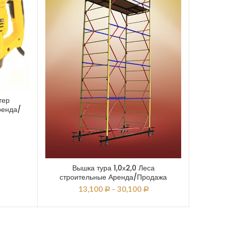
тер
ренда/
Вышка тура 1,0х2,0 Леса
строительные Аренда/Продажа
13,100
–
30,100
Р
Р