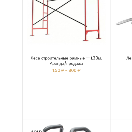
Леса строительные рамные — L30м.
Ле
Аренда/продажа
150
–
800
Р
Р
SOLD