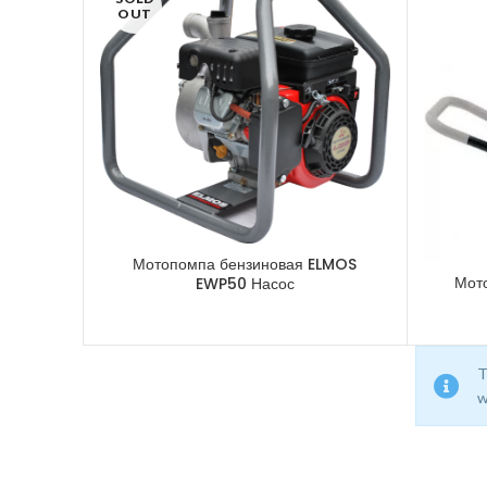
OUT
Мотопомпа бензиновая ELMOS
Мото
EWP50 Насос
T
w