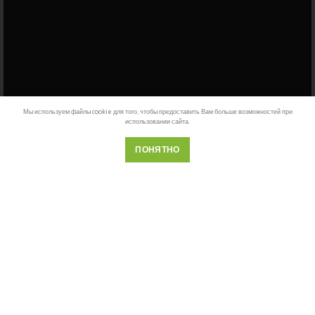
Мы используем файлы cookie для того, чтобы предоставить Вам больше возможностей при
использовании сайта.
ПОНЯТНО
Телефон
Почта
Whatsapp