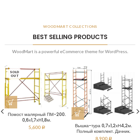
WOODMART COLLECTIONS
BEST SELLING PRODUCTS
WoodMart is a powerful eCommerce theme for WordPress.
SOLD
OUT
Помост малярный ПМ-200.
0,6х1,7хН1,8м.
Вышка-тура 0,7х1,2хН4,2м.
5,600
Р
Полный комплект. Дачник.
8,900
Р