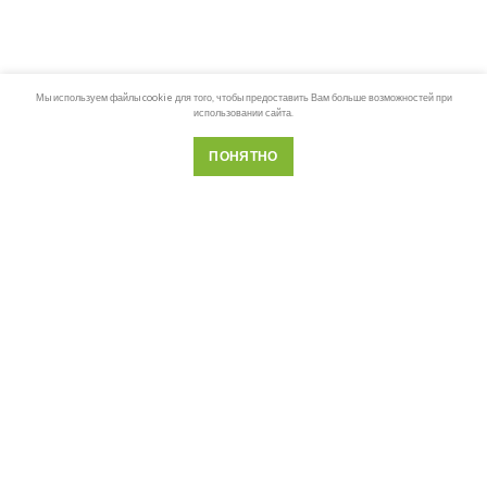
Мы используем файлы cookie для того, чтобы предоставить Вам больше возможностей при
использовании сайта.
ПОНЯТНО
Телефон
Почта
Whatsapp