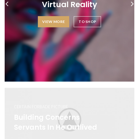
Virtual Reality
VIEW MORE
TO SHOP
CERTAIN FORBADE PICTURE
Building Concerns
Servants In He Outlived